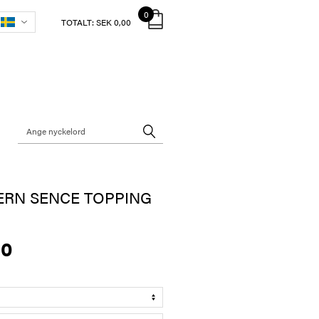
0
TOTALT:
SEK 0,00
ERN SENCE TOPPING
00