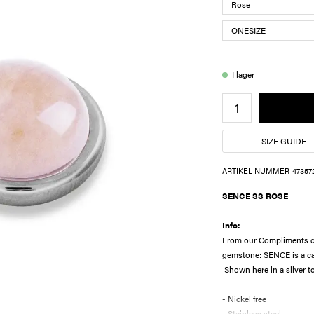
I lager
SIZE GUIDE
ARTIKEL NUMMER
47357
SENCE SS ROSE
Info:
From our Compliments col
gemstone: SENCE is a ca
Shown here in a silver to
- Nickel free
- Stainless steel