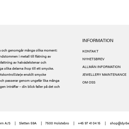
INFORMATION
 och genomgår många olika moment:
KONTAKT
ndstommen i metall till flätning av
NYHETSBREV
infattning av halvädelstenar och
ALLMÄN INFORMATION
ga olika delarna ihop till ett smycke.
tskontroll.
Varje enskilt smycke
JEWELLERY MAINTENANCE
ch passerar genom ungefär lika många
OM OSS
n inträffar – din blick faller på det och
rn A/S
Sletten 59A
7500 Holstebro
+45 97 41 04 15
shop@dyrbe