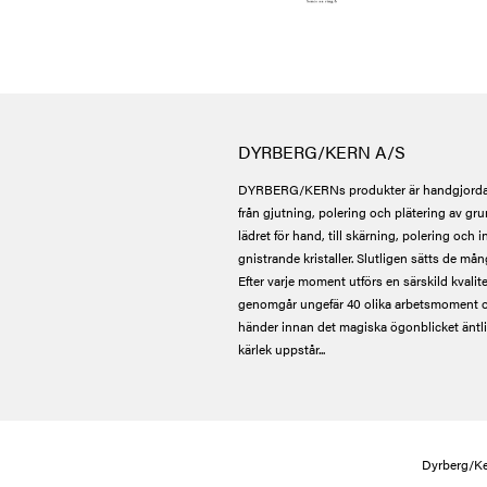
DYRBERG/KERN A/S
DYRBERG/KERNs produkter är handgjorda
från gjutning, polering och plätering av gru
lädret för hand, till skärning, polering och 
gnistrande kristaller. Slutligen sätts de mån
Efter varje moment utförs en särskild kvalite
genomgår ungefär 40 olika arbetsmoment o
händer innan det magiska ögonblicket äntlige
kärlek uppstår...
Dyrberg/Ke