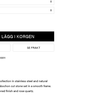
LÄGG I KORGEN
SE FRAKT
20011
lection in stainless steel and natural
bochon cut stone set in a smooth frame.
ned finish and rose quartz.