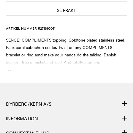
SE FRAKT
ARTIKEL NUMMER
5271690011
SENCE: COMPLIMENTS topping, Goldtone plated stainless steel.
Faux coral cabochon center. Twist on any COMPLIMENTS
bracelet or ring amd make your hands do the talking. Danish
design - free of nickel and lead. And totally stunning
DYRBERG/KERN A/S
DYRBERG/KERNs produkter är handgjorda och genomgår många
INFORMATION
olika moment: från gjutning, polering och plätering av
grundstommen i metall till flätning av lädret för hand, till skärning,
KONTAKT
CONNECT WITH US