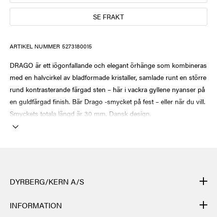
SE FRAKT
ARTIKEL NUMMER
5273180015
DRAGO är ett iögonfallande och elegant örhänge som kombineras
med en halvcirkel av bladformade kristaller, samlade runt en större
rund kontrasterande färgad sten – här i vackra gyllene nyanser på
en guldfärgad finish. Bär Drago -smycket på fest – eller när du vill.
Smyckets totala längd är 30 mm. Dansk design.
DYRBERG/KERN A/S
DYRBERG/KERNs produkter är handgjorda och genomgår många
INFORMATION
olika moment: från gjutning, polering och plätering av