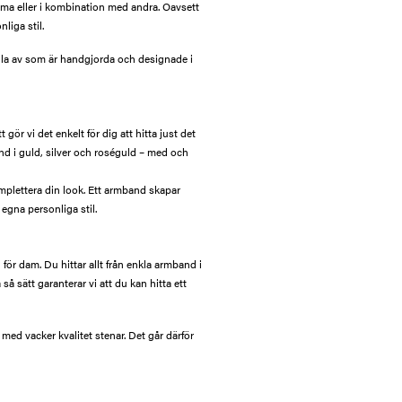
amma eller i kombination med andra. Oavsett
liga stil.
lla av som är handgjorda och designade i
 gör vi det enkelt för dig att hitta just det
and i guld, silver och roséguld – med och
omplettera din look. Ett armband skapar
egna personliga stil.
för dam. Du hittar allt från enkla armband i
å sätt garanterar vi att du kan hitta ett
ed vacker kvalitet stenar. Det går därför