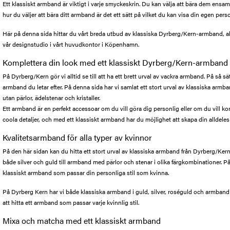
Ett klassiskt armband är viktigt i varje smyckeskrin. Du kan välja att bära dem ens
hur du väljer att bära ditt armband är det ett sätt på vilket du kan visa din egen person
Här på denna sida hittar du vårt breda utbud av klassiska Dyrberg/Kern-armband, a
vår designstudio i vårt huvudkontor i Köpenhamn.
Komplettera din look med ett klassiskt Dyrberg/Kern-armband
På Dyrberg/Kern gör vi alltid se till att ha ett brett urval av vackra armband. På så sätt
armband du letar efter. På denna sida har vi samlat ett stort urval av klassiska armb
utan pärlor, ädelstenar och kristaller.
Ett armband är en perfekt accessoar om du vill göra dig personlig eller om du vill k
coola detaljer, och med ett klassiskt armband har du möjlighet att skapa din alldeles 
Kvalitetsarmband för alla typer av kvinnor
På den här sidan kan du hitta ett stort urval av klassiska armband från Dyrberg/Kern 
både silver och guld till armband med pärlor och stenar i olika färgkombinationer. På s
klassiskt armband som passar din personliga stil som kvinna.
På Dyrberg Kern har vi både klassiska armband i guld, silver, roséguld och armband m
att hitta ett armband som passar varje kvinnlig stil.
Mixa och matcha med ett klassiskt armband