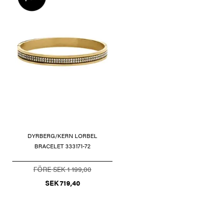
DYRBERG/KERN LORBEL
BRACELET 333171-72
FÖRE SEK 1 199,00
SEK 719,40