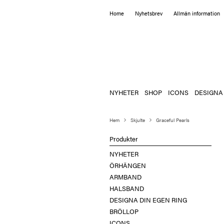
Home
Nyhetsbrev
Allmän information
NYHETER
SHOP
ICONS
DESIGNA
Hem
Skjulte
Graceful Pearls
Produkter
NYHETER
ÖRHÄNGEN
ARMBAND
HALSBAND
DESIGNA DIN EGEN RING
BRÖLLOP
ICONS