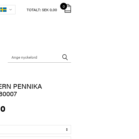
0
TOTALT:
SEK 0,00
ERN PENNIKA
80007
00