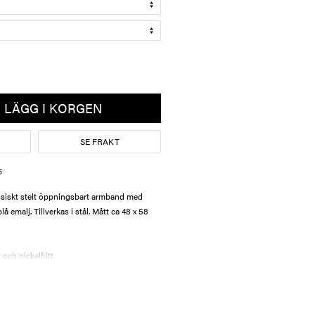
LÄGG I KORGEN
SE FRAKT
5
siskt stelt öppningsbart armband med
emalj. Tillverkas i stål. Mått ca 48 x 58
ch nickelfritt.