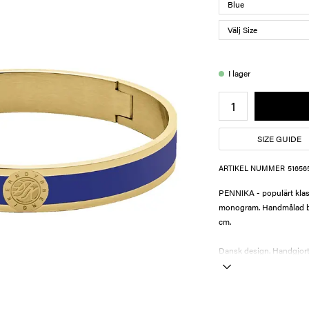
I lager
SIZE GUIDE
ARTIKEL NUMMER
51656
PENNIKA - populärt klas
monogram. Handmålad blå 
cm.
Dansk design. Handgjort o