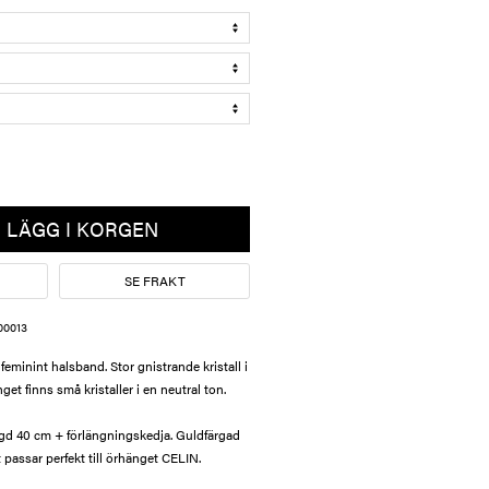
LÄGG I KORGEN
SE FRAKT
00013
feminint halsband. Stor gnistrande kristall i
et finns små kristaller i en neutral ton.
ngd 40 cm + förlängningskedja. Guldfärgad
 passar perfekt till örhänget CELIN.