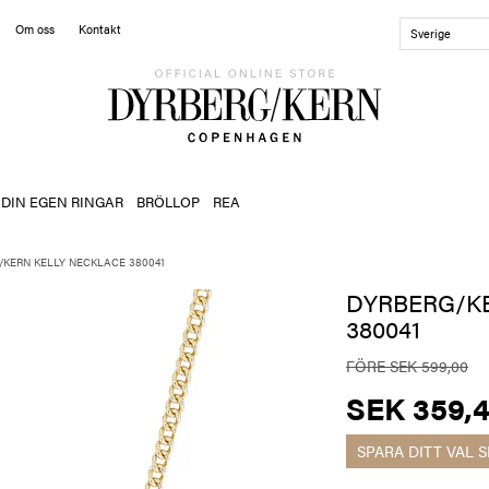
Om oss
Kontakt
Sverige
 DIN EGEN RINGAR
BRÖLLOP
REA
/KERN KELLY NECKLACE 380041
DYRBERG/K
380041
FÖRE SEK 599,00
SEK 359,
SPARA DITT VAL
S