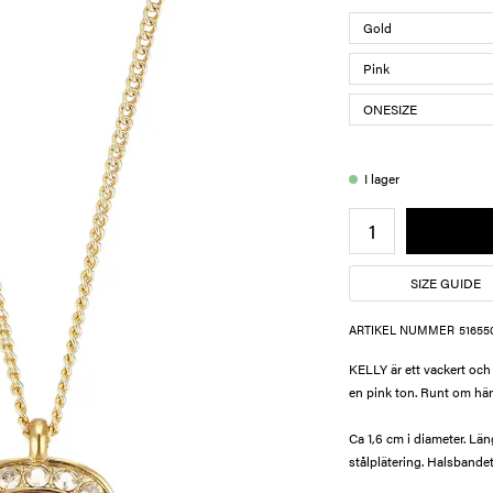
I lager
SIZE GUIDE
ARTIKEL NUMMER
51655
KELLY är ett vackert och 
en pink ton. Runt om häng
Ca 1,6 cm i diameter. Lä
stålplätering. Halsbandet