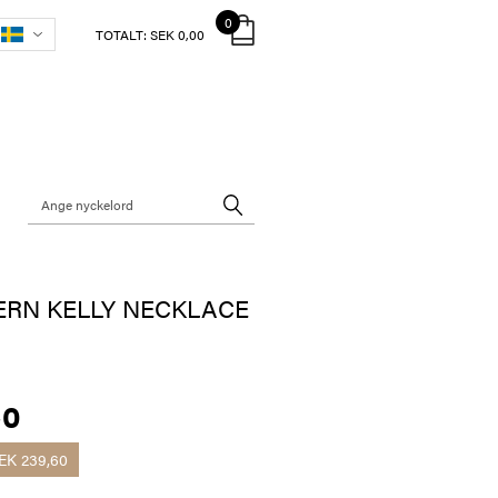
0
TOTALT:
SEK 0,00
ERN KELLY NECKLACE
40
EK 239,60