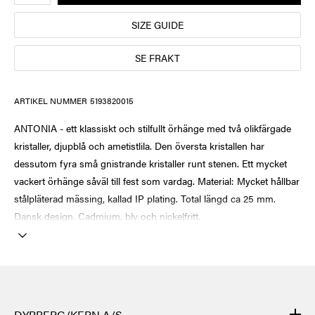
SIZE GUIDE
SE FRAKT
ARTIKEL NUMMER
5193820015
ANTONIA - ett klassiskt och stilfullt örhänge med två olikfärgade
kristaller, djupblå och ametistlila. Den översta kristallen har
dessutom fyra små gnistrande kristaller runt stenen. Ett mycket
vackert örhänge såväl till fest som vardag. Material: Mycket hållbar
stålpläterad mässing, kallad IP plating. Total längd ca 25 mm.
Dansk design. Cadmium, bly och nickelfritt.
DYRBERG/KERN A/S