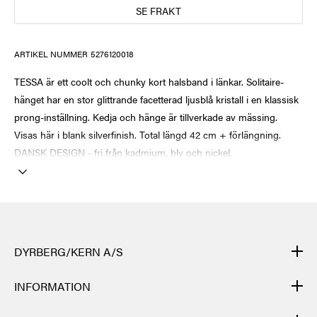
SE FRAKT
ARTIKEL NUMMER
5276120018
TESSA är ett coolt och chunky kort halsband i länkar. Solitaire-
hänget har en stor glittrande facetterad ljusblå kristall i en klassisk
prong-inställning. Kedja och hänge är tillverkade av mässing.
Visas här i blank silverfinish. Total längd 42 cm + förlängning.
DANSK DESIGN - fri från kadmium, bly och nickel.
DYRBERG/KERN A/S
DYRBERG/KERNs produkter är handgjorda och genomgår många
INFORMATION
olika moment: från gjutning, polering och plätering av
grundstommen i metall till flätning av lädret för hand, till skärning,
KONTAKT