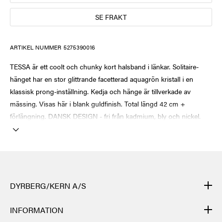
SE FRAKT
ARTIKEL NUMMER
5275390016
TESSA är ett coolt och chunky kort halsband i länkar. Solitaire-
hänget har en stor glittrande facetterad aquagrön kristall i en
klassisk prong-inställning. Kedja och hänge är tillverkade av
mässing. Visas här i blank guldfinish. Total längd 42 cm +
förlängning. DANSK DESIGN - fri från kadmium, bly och nickel.
DYRBERG/KERN A/S
DYRBERG/KERNs produkter är handgjorda och genomgår många
INFORMATION
olika moment: från gjutning, polering och plätering av