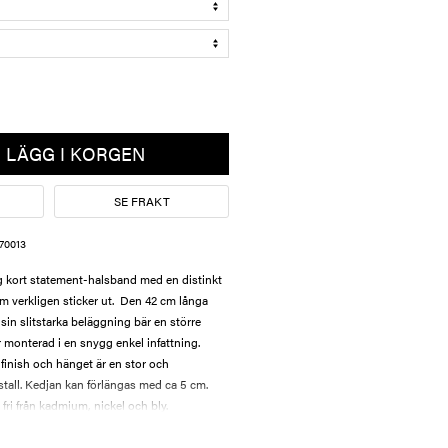
LÄGG I KORGEN
SE FRAKT
70013
g kort statement-halsband med en distinkt
som verkligen sticker ut. Den 42 cm långa
sin slitstarka beläggning bär en större
är monterad i en snygg enkel infattning.
 finish och hänget är en stor och
stall. Kedjan kan förlängas med ca 5 cm.
ri från kadmium, nickel och bly.