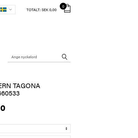
0
TOTALT:
SEK 0,00
ERN TAGONA
60533
00