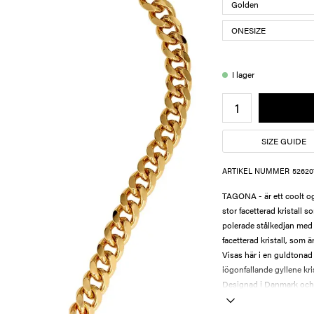
I lager
SIZE GUIDE
ARTIKEL NUMMER
52620
TAGONA - är ett coolt o
stor facetterad kristall 
polerade stålkedjan med 
facetterad kristall, som 
Visas här i en guldtonad
iögonfallande gyllene kri
Designad i Danmark och f