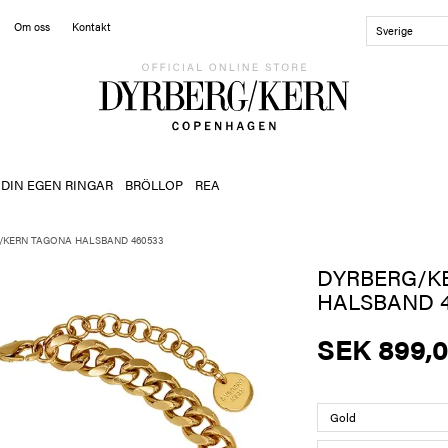
Om oss
Kontakt
Sverige
 DIN EGEN RINGAR
BRÖLLOP
REA
/KERN TAGONA HALSBAND 460533
DYRBERG/K
HALSBAND 4
SEK 899,