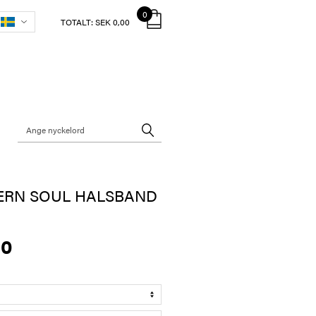
0
TOTALT:
SEK 0,00
ERN SOUL HALSBAND
00