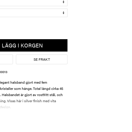
LÄGG I KORGEN
SE FRAKT
00013
 elegant halsband gjort med fem
kristaller som hänge. Total längd cirka 45
Halsbandet är gjort av rostfritt stål, och
ng. Visas här i silver finish med vita
 design.