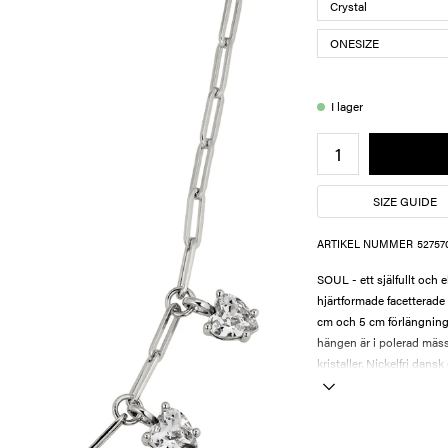
I lager
SIZE GUIDE
ARTIKEL NUMMER
52757
SOUL - ett själfullt och
hjärtformade facetterade 
cm och 5 cm förlängning. 
hängen är i polerad mässi
kristaller. Nickelfri dansk