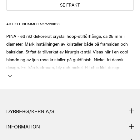
SE FRAKT
ARTIKEL NUMMER
5275990018
PINA - ett rikt dekorerat crystal hoop-stiftörhänge, ca 25 mm i
diameter. Märk inställningen av kristaller både på framsidan och
baksidan. Stiftet är tillverkat av kirurgiskt stål. Visas här i en cool
blandning av ljus rosa kristaller på guldfinish. Nickel-fri dansk
design. Fri från kadmium, bly och nickel. Ett chic litet design.
DYRBERG/KERN A/S
DYRBERG/KERNs produkter är handgjorda och genomgår många
INFORMATION
olika moment: från gjutning, polering och plätering av
grundstommen i metall till flätning av lädret för hand, till skärning,
KONTAKT