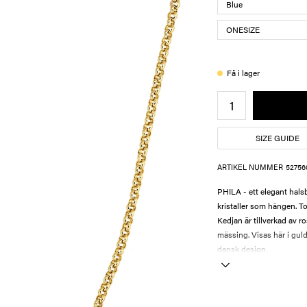
Få i lager
SIZE GUIDE
ARTIKEL NUMMER
52756
PHILA - ett elegant hals
kristaller som hängen. T
Kedjan är tillverkad av ro
mässing. Visas här i guld
dansk design.