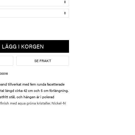
LÄGG I KORGEN
SE FRAKT
00016
band tillverkat med fem runda facetterade
otal längd cirka 42 cm och 5 cm förlängning.
stfritt stål, och hängen är i polerad
finish med aqua gröna kristaller. Nickel-fri