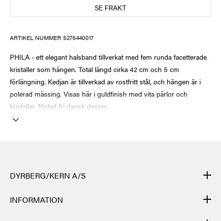
SE FRAKT
ARTIKEL NUMMER
5276440017
PHILA - ett elegant halsband tillverkat med fem runda facetterade
kristaller som hängen. Total längd cirka 42 cm och 5 cm
förlängning. Kedjan är tillverkad av rostfritt stål, och hängen är i
polerad mässing. Visas här i guldfinish med vita pärlor och
kristaller. Nickel-fri dansk design.
DYRBERG/KERN A/S
DYRBERG/KERNs produkter är handgjorda och genomgår många
INFORMATION
olika moment: från gjutning, polering och plätering av
grundstommen i metall till flätning av lädret för hand, till skärning,
KONTAKT