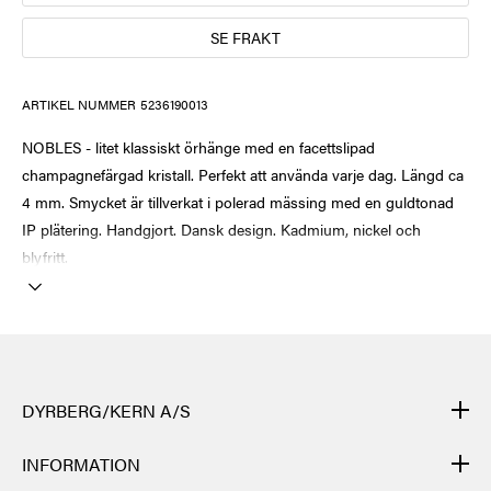
SE FRAKT
ARTIKEL NUMMER
5236190013
NOBLES - litet klassiskt örhänge med en facettslipad
champagnefärgad kristall. Perfekt att använda varje dag. Längd ca
4 mm. Smycket är tillverkat i polerad mässing med en guldtonad
IP plätering. Handgjort. Dansk design. Kadmium, nickel och
blyfritt.
DYRBERG/KERN A/S
DYRBERG/KERNs produkter är handgjorda och genomgår många
INFORMATION
olika moment: från gjutning, polering och plätering av