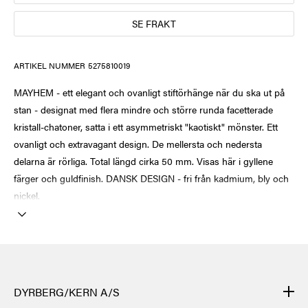
SE FRAKT
ARTIKEL NUMMER
5275810019
MAYHEM - ett elegant och ovanligt stiftörhänge när du ska ut på
stan - designat med flera mindre och större runda facetterade
kristall-chatoner, satta i ett asymmetriskt "kaotiskt" mönster. Ett
ovanligt och extravagant design. De mellersta och nedersta
delarna är rörliga. Total längd cirka 50 mm. Visas här i gyllene
färger och guldfinish. DANSK DESIGN - fri från kadmium, bly och
nickel.
DYRBERG/KERN A/S