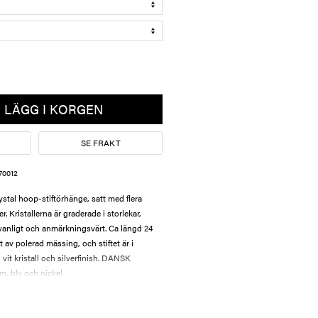
LÄGG I KORGEN
SE FRAKT
70012
stal hoop-stiftörhänge, satt med flera
er. Kristallerna är graderade i storlekar,
ovanligt och anmärkningsvärt. Ca längd 24
t av polerad mässing, och stiftet är i
i vit kristall och silverfinish. DANSK
m, bly och nickel.