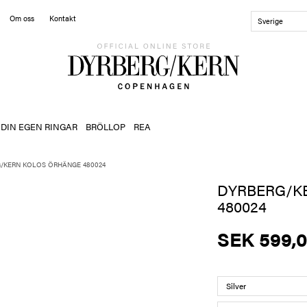
Om oss
Kontakt
Sverige
 DIN EGEN RINGAR
BRÖLLOP
REA
/KERN KOLOS ÖRHÄNGE 480024
DYRBERG/K
480024
SEK 599,