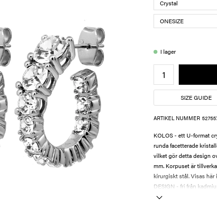
I lager
SIZE GUIDE
ARTIKEL NUMMER
52755
KOLOS - ett U-format cry
runda facetterade kristall
vilket gör detta design 
mm. Korpuset är tillverka
kirurgiskt stål. Visas här 
DESIGN - fri från kadmiu