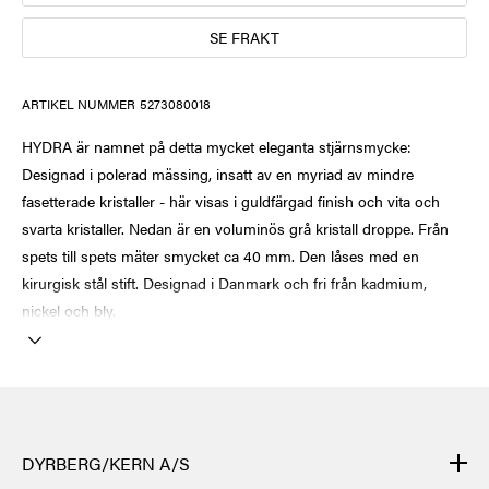
SE FRAKT
ARTIKEL NUMMER
5273080018
HYDRA är namnet på detta mycket eleganta stjärnsmycke:
Designad i polerad mässing, insatt av en myriad av mindre
fasetterade kristaller - här visas i guldfärgad finish och vita och
svarta kristaller. Nedan är en voluminös grå kristall droppe. Från
spets till spets mäter smycket ca 40 mm. Den låses med en
kirurgisk stål stift. Designad i Danmark och fri från kadmium,
nickel och bly.
DYRBERG/KERN A/S