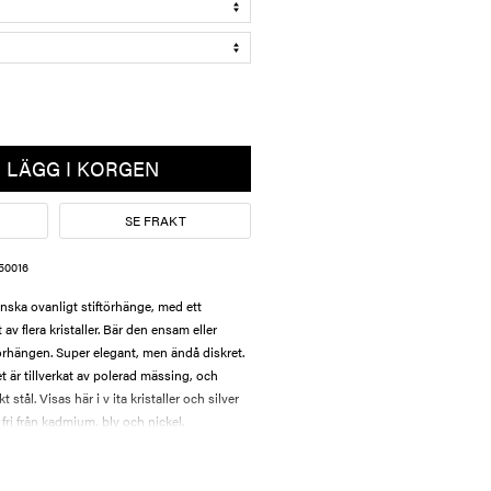
LÄGG I KORGEN
SE FRAKT
50016
nska ovanligt stiftörhänge, med ett
 av flera kristaller. Bär den ensam eller
rhängen. Super elegant, men ändå diskret.
 är tillverkat av polerad mässing, och
 stål. Visas här i v ita kristaller och silver
ri från kadmium, bly och nickel.