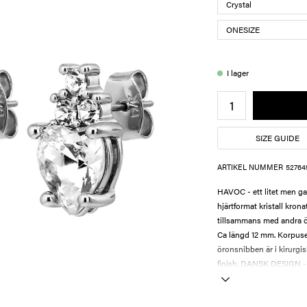
I lager
SIZE GUIDE
ARTIKEL NUMMER
52764
HAVOC - ett litet men ga
hjärtformat kristall kronat
tillsammans med andra ö
Ca längd 12 mm. Korpuset
öronsnibben är i kirurgiskt
finish. DANSK DESIGN - f