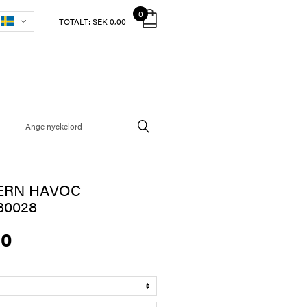
0
TOTALT:
SEK 0,00
ERN HAVOC
80028
00