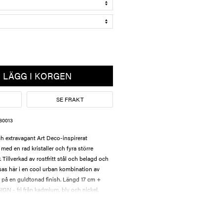
LÄGG I KORGEN
SE FRAKT
80013
h extravagant Art Deco-inspirerat
 med en rad kristaller och fyra större
 Tillverkad av rostfritt stål och belagd och
Visas här i en cool urban kombination av
n på en guldtonad finish. Längd 17 cm +
N - fri från kadmium, bly och nickel.