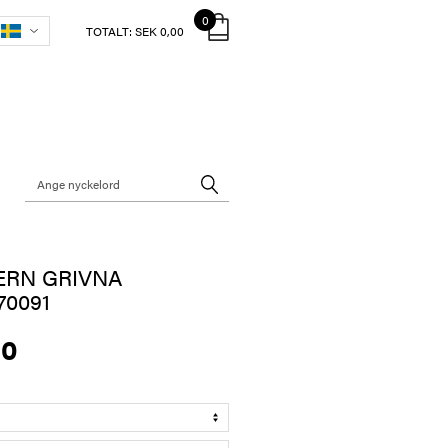
0
TOTALT:
SEK 0,00
ERN GRIVNA
0091
00