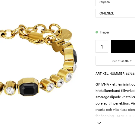
I lager
SIZE GUIDE
ARTIKEL NUMMER
52735
GRIVNA - ett feminint oc
kristallarmband tillverkat
smaragdslipade kristaller.
polerad till perfektion. 
svarta och vita klara ste
förlängning. DANSK DESIG