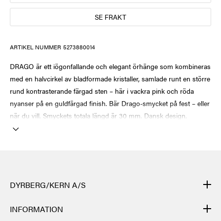
SE FRAKT
ARTIKEL NUMMER
5273880014
DRAGO är ett iögonfallande och elegant örhänge som kombineras
med en halvcirkel av bladformade kristaller, samlade runt en större
rund kontrasterande färgad sten – här i vackra pink och röda
nyanser på en guldfärgad finish. Bär Drago-smycket på fest – eller
när du vill. Smyckets totala längd är 30 mm. Dansk design.
DYRBERG/KERN A/S
DYRBERG/KERNs produkter är handgjorda och genomgår många
INFORMATION
olika moment: från gjutning, polering och plätering av