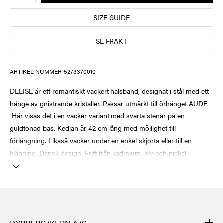
SIZE GUIDE
SE FRAKT
ARTIKEL NUMMER
5273370010
DELISE är ett romantiskt vackert halsband, designat i stål med ett
hänge av gnistrande kristaller. Passar utmärkt till örhänget AUDE.
Här visas det i en vacker variant med svarta stenar på en
guldtonad bas. Kedjan är 42 cm lång med möjlighet till
förlängning. Likaså vacker under en enkel skjorta eller till en
klänning. Dansk design. Fritt från kadmium, bly och nickel.
DYRBERG/KERN A/S