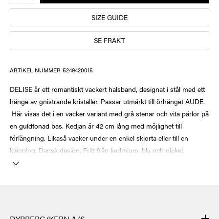
SIZE GUIDE
SE FRAKT
ARTIKEL NUMMER
5249420015
DELISE är ett romantiskt vackert halsband, designat i stål med ett
hänge av gnistrande kristaller. Passar utmärkt till örhänget AUDE.
Här visas det i en vacker variant med grå stenar och vita pärlor på
en guldtonad bas. Kedjan är 42 cm lång med möjlighet till
förlängning. Likaså vacker under en enkel skjorta eller till en
klänning. Dansk design. Fritt från kadmium, bly och nickel.
DYRBERG/KERN A/S