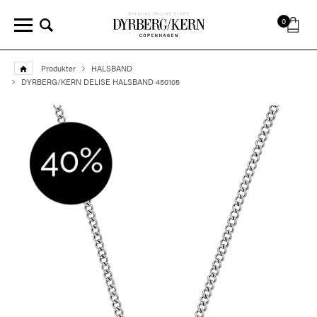
0
Produkter
HALSBAND
DYRBERG/KERN DELISE HALSBAND 450105