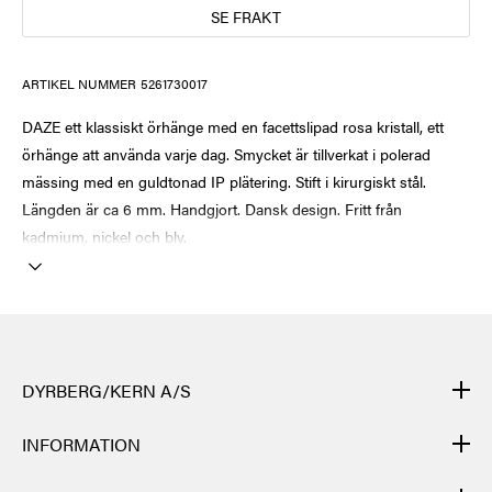
SE FRAKT
ARTIKEL NUMMER
5261730017
DAZE ett klassiskt örhänge med en facettslipad rosa kristall, ett
örhänge att använda varje dag. Smycket är tillverkat i polerad
mässing med en guldtonad IP plätering. Stift i kirurgiskt stål.
Längden är ca 6 mm. Handgjort. Dansk design. Fritt från
kadmium, nickel och bly.
DYRBERG/KERN A/S
DYRBERG/KERNs produkter är handgjorda och genomgår många
INFORMATION
olika moment: från gjutning, polering och plätering av
grundstommen i metall till flätning av lädret för hand, till skärning,
KONTAKT