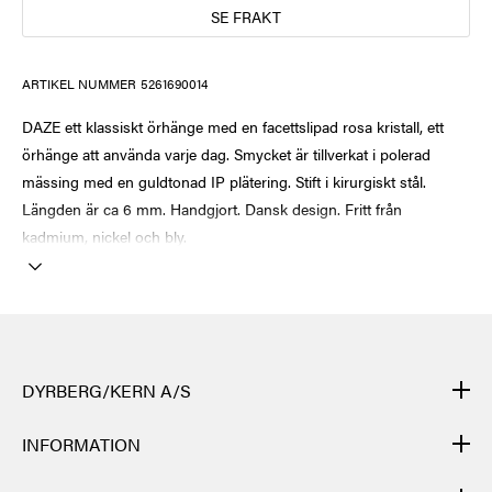
SE FRAKT
ARTIKEL NUMMER
5261690014
DAZE ett klassiskt örhänge med en facettslipad rosa kristall, ett
örhänge att använda varje dag. Smycket är tillverkat i polerad
mässing med en guldtonad IP plätering. Stift i kirurgiskt stål.
Längden är ca 6 mm. Handgjort. Dansk design. Fritt från
kadmium, nickel och bly.
DYRBERG/KERN A/S
DYRBERG/KERNs produkter är handgjorda och genomgår många
INFORMATION
olika moment: från gjutning, polering och plätering av
grundstommen i metall till flätning av lädret för hand, till skärning,
KONTAKT