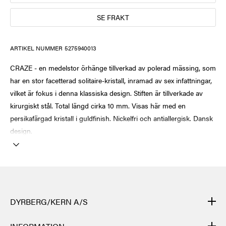
SE FRAKT
ARTIKEL NUMMER
5275940013
CRAZE - en medelstor örhänge tillverkad av polerad mässing, som
har en stor facetterad solitaire-kristall, inramad av sex infattningar,
vilket är fokus i denna klassiska design. Stiften är tillverkade av
kirurgiskt stål. Total längd cirka 10 mm. Visas här med en
persikafärgad kristall i guldfinish. Nickelfri och antiallergisk. Dansk
design.
DYRBERG/KERN A/S
DYRBERG/KERNs produkter är handgjorda och genomgår många