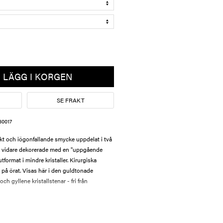
LÄGG I KORGEN
SE FRAKT
80017
kt och iögonfallande smycke uppdelat i två
är vidare dekorerade med en "uppgående
utformat i mindre kristaller. Kirurgiska
gt på örat. Visas här i den guldtonade
ch gyllene kristallstenar - fri från