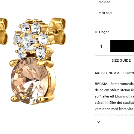
I lager
SIZE GUIDE
ARTIKEL NUMMER
52612
BECKIA - är ett romantis
delar; em större stenar 
sol", eller ett blommotiv 
stålstift håller det stadi
versionen med klara vita o
kadmium, bly och nickel.