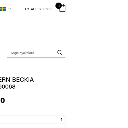
0
TOTALT:
SEK 0,00
ERN BECKIA
60068
00