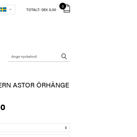
0
TOTALT:
SEK 0,00
ERN ASTOR ÖRHÄNGE
00