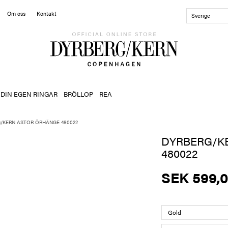
Om oss
Kontakt
Sverige
 DIN EGEN RINGAR
BRÖLLOP
REA
/KERN ASTOR ÖRHÄNGE 480022
DYRBERG/K
480022
SEK 599,