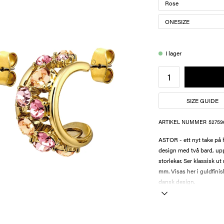
I lager
SIZE GUIDE
ARTIKEL NUMMER
52759
ASTOR - ett nyt take på 
design med två bard, upp
storlekar. Ser klassisk ut
mm. Visas her i guldfinish
dansk design.