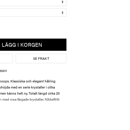
LÄGG I KORGEN
SE FRAKT
60011
hoops. Klassiska och elegant hålring
höjda med en serie krystaller i olika
 men känns helt ny. Totalt längd cirka 20
 med rosa färgade krystaller. Nikkelfritt